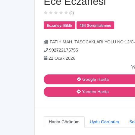
Ece Eczanesi
(0)
Eczaneyi Bildir
464 Görüntülenme
FATIH MAH. TASOCAKLARI YOLU NO:12/C-
902722175755
22 Ocak 2026
Y
Google Harita
Yandex Harita
Harita Görünüm
Uydu Görünüm
So