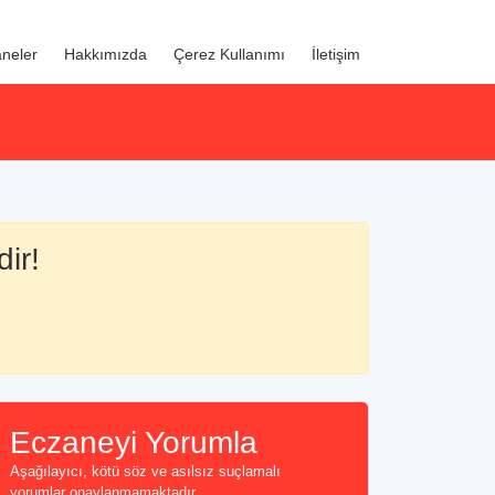
neler
Hakkımızda
Çerez Kullanımı
İletişim
dir!
Eczaneyi Yorumla
Aşağılayıcı, kötü söz ve asılsız suçlamalı
yorumlar onaylanmamaktadır...