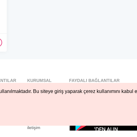
NTILAR
KURUMSAL
FAYDALI BAĞLANTILAR
l
Blog
llanılmaktadır. Bu siteye giriş yaparak çerez kullanımını kabul e
..
Hakkımızda
Nöbetçi...
Çerez Kullanımı
öbetçi...
Gizlilik
Sözleşmesi
iletişim