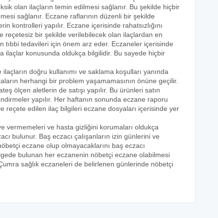
ik olan ilaçların temin edilmesi sağlanır. Bu şekilde hiçbir
mesi sağlanır. Eczane raflarının düzenli bir şekilde
rin kontrolleri yapılır. Eczane içerisinde rahatsızlığını
ve reçetesiz bir şekilde verilebilecek olan ilaçlardan en
n tıbbi tedavileri için önem arz eder. Eczaneler içerisinde
rda ilaçlar konusunda oldukça bilgilidir. Bu sayede hiçbir
e ilaçların doğru kullanımı ve saklama koşulları yanında
astaların herhangi bir problem yaşamamasının önüne geçilir.
teş ölçen aletlerin de satışı yapılır. Bu ürünleri satın
lendirmeler yapılır. Her haftanın sonunda eczane raporu
ve reçete edilen ilaç bilgileri eczane dosyaları içerisinde yer
eye vermemeleri ve hasta gizliğini korumaları oldukça
acı bulunur. Baş eczacı çalışanların izin günlerini ve
k nöbetçi eczane olup olmayacaklarını baş eczacı
bölgede bulunan her eczanenin nöbetçi eczane olabilmesi
 Çumra sağlık eczaneleri de belirlenen günlerinde nöbetçi