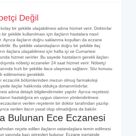
etçi Değil
 kolay bir şekilde ulaşabilmesi adına hizmet verir. Doktorlar
bir şekilde kullanılması için ilaçların hastalara nasıl
ır. Ayrıca ilaçların doğru saklanma koşulları da eczane
irtilir. Bu şekilde vatandaşların doğru bir şekilde ilaç
ın ilaçlara ulaşabilmesi için hafta içi ve Cumartesi
ında hizmet verirler. Bu sayede hastaların gerekli ilaçları
 dışında nöbetçi eczaneler 24 saat hizmet verir. Nöbetçi
açlarında hızlı bir şekilde ilaca ulaşması sağlanır. Söz konusu
dı edilmemesi gereklidir.
ler eczacılık bölümlerinden mezun olmuş farmakoloji
 sayede ilaçlar hakkında oldukça donanımlıdırlar.
esi adına detaylı bilgilendirmeler yapılır. Ayrıca reçetesiz
hastanın hastalığına en uygun olanının yönlendirilmesi
eczacıların verilen reçetenin bir doktor tarafından yazılıp
rıca verilen ilacın yasal olup olmadığına da bakılır.
a Bulunan Ece Eczanesi
rafından reçete edilen ilaçların vatandaşlara temin edilmesi
nun yanında bazı görevleri bulunur. Eczane içerisinde