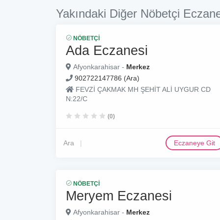
Yakındaki Diğer Nöbetçi Eczane
NÖBETÇI
Ada Eczanesi
Afyonkarahisar -
Merkez
902722147786 (Ara)
FEVZİ ÇAKMAK MH ŞEHİT ALİ UYGUR CD
N:22/C
(0)
Ara
Eczaneye Git
NÖBETÇI
Meryem Eczanesi
Afyonkarahisar -
Merkez