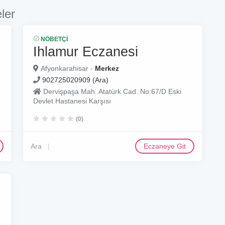
ler
NÖBETÇI
Ihlamur Eczanesi
Afyonkarahisar -
Merkez
902725020909 (Ara)
Dervişpaşa Mah. Atatürk Cad. No:67/D Eski
Devlet Hastanesi Karşısı
(0)
Ara
Eczaneye Git