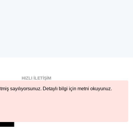
HIZLI İLETIŞIM
info@nobetcieczane.net
tmiş sayılıyorsunuz. Detaylı bilgi için metni okuyunuz.
BIZI TAKIP EDIN