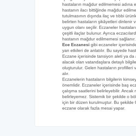
hastaların mağdur edilmemesi adına eks
hastanın ilacı bittiğinde mağdur edilme
tutulmasının dışında ilaç ve tıbbi ürünle
belirten hastaların şikâyetleri dinlenir 
uygun olanı seçilir. Eczaneler hastaları
çeşitli ilaçlar bulunur. Ayrıca eczacıla
hastanın mağdur edilmemesi sağlanır.
Ece Eczanesi
gibi eczaneler içerisind
yan etkileri de anlatılır. Bu sayede h
Eczane içerisinde tansiyon aleti ya da a
alacak olan vatandaşlara detaylı bilgi
oluşturulur. Gelen hastaların profilleri 
alır.
Eczanelerin hastaların bilgilerin kims
önemlidir. Eczaneler içerisinde baş ecz
çalışma saatlerini belirleyebilir. Anca
belirleyemez. Sistemik bir şekilde o 
için bir düzen kurulmuştur. Bu şekilde
eczane olarak fazla mesai yapar.