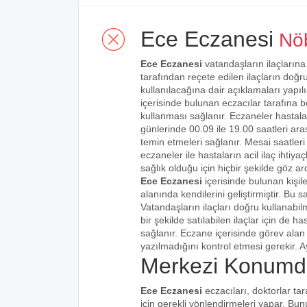
Ece Eczanesi
Nöb
Ece Eczanesi
vatandaşların ilaçlarına
tarafından reçete edilen ilaçların doğru 
kullanılacağına dair açıklamaları yapıl
içerisinde bulunan eczacılar tarafına bel
kullanması sağlanır. Eczaneler hastalar
günlerinde 00.09 ile 19.00 saatleri aras
temin etmeleri sağlanır. Mesai saatleri
eczaneler ile hastaların acil ilaç ihtiy
sağlık olduğu için hiçbir şekilde göz ar
Ece Eczanesi
içerisinde bulunan kişi
alanında kendilerini geliştirmiştir. Bu
Vatandaşların ilaçları doğru kullanabilm
bir şekilde satılabilen ilaçlar için de 
sağlanır. Eczane içerisinde görev alan 
yazılmadığını kontrol etmesi gerekir. Ay
Merkezi Konumd
Ece Eczanesi
eczacıları, doktorlar ta
için gerekli yönlendirmeleri yapar. Bu