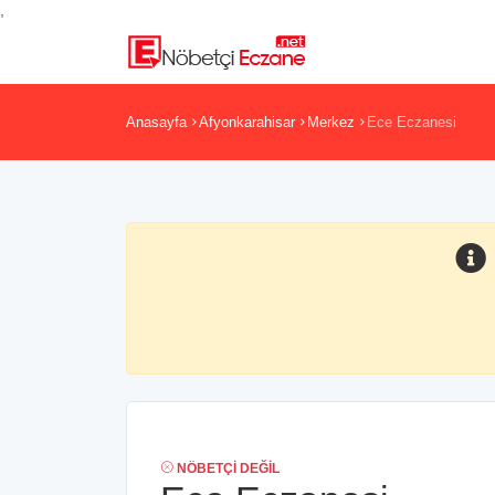
,
Anasayfa
Afyonkarahisar
Merkez
Ece Eczanesi
NÖBETÇI DEĞIL