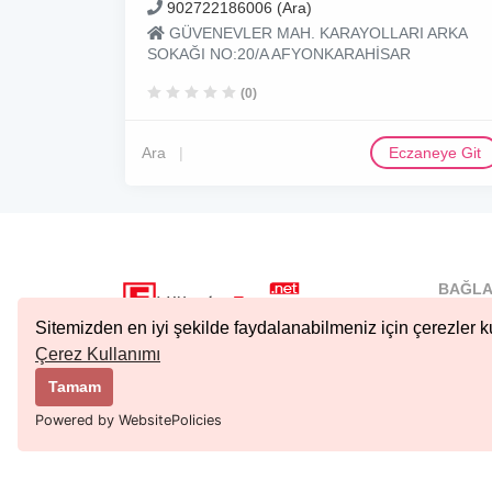
902722186006 (Ara)
GÜVENEVLER MAH. KARAYOLLARI ARKA
SOKAĞI NO:20/A AFYONKARAHİSAR
(0)
Ara
Eczaneye Git
BAĞLA
İstanbu
Sitemizden en iyi şekilde faydalanabilmeniz için çerezler ku
Nöbetçi.
Çerez Kullanımı
Copyright © 2023 Tüm Hakları Saklıdır.
Ankara 
Tamam
Kıbrıs N
Powered by WebsitePolicies