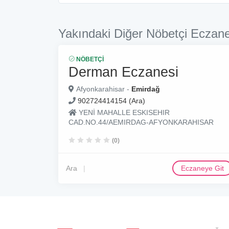
Yakındaki Diğer Nöbetçi Eczane
NÖBETÇI
Derman Eczanesi
Afyonkarahisar -
Emirdağ
902724414154 (Ara)
YENİ MAHALLE ESKISEHIR
CAD.NO.44/AEMIRDAG-AFYONKARAHISAR
(0)
Ara
Eczaneye Git