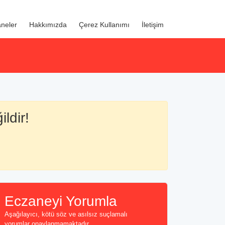
neler
Hakkımızda
Çerez Kullanımı
İletişim
ldir!
Eczaneyi Yorumla
Aşağılayıcı, kötü söz ve asılsız suçlamalı
yorumlar onaylanmamaktadır...