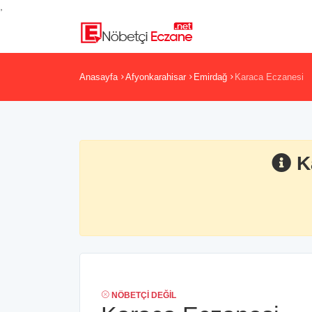
,
Anasayfa
Afyonkarahisar
Emirdağ
Karaca Eczanesi
K
NÖBETÇI DEĞIL