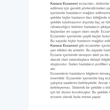
Karaca Eczanesi
eczacıları, doktorlar
edilmesi için gerekli yönlendirmeleri 
içerisinde hastaların mağdur edilmemes
şekilde hiçbir hastanın ilacı bittiğind
şekilde tutulmasının dışında ilaç ve tıbb
rahatsızlığını belirten hastaların şikâye
ilaçlardan en uygun olanı seçilir. Eczan
Eczaneler içerisinde çeşitli ilaçlar bulu
Bu sayede hiçbir hastanın mağdur edi
Karaca Eczanesi
gibi eczaneler içeris
yan etkileri de anlatılır. Bu sayede h
Eczane içerisinde tansiyon aleti ya da a
alacak olan vatandaşlara detaylı bilgi
oluşturulur. Gelen hastaların profilleri 
alır.
Eczanelerin hastaların bilgilerin kims
önemlidir. Eczaneler içerisinde baş ecz
çalışma saatlerini belirleyebilir. Anca
belirleyemez. Sistemik bir şekilde o 
için bir düzen kurulmuştur. Bu şekilde
eczane olarak fazla mesai yapar.