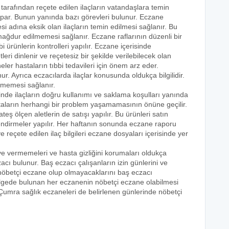
 tarafından reçete edilen ilaçların vatandaşlara temin
yapar. Bunun yanında bazı görevleri bulunur. Eczane
i adına eksik olan ilaçların temin edilmesi sağlanır. Bu
e mağdur edilmemesi sağlanır. Eczane raflarının düzenli bir
i ürünlerin kontrolleri yapılır. Eczane içerisinde
tleri dinlenir ve reçetesiz bir şekilde verilebilecek olan
eler hastaların tıbbi tedavileri için önem arz eder.
nur. Ayrıca eczacılarda ilaçlar konusunda oldukça bilgilidir.
lmemesi sağlanır.
inde ilaçların doğru kullanımı ve saklama koşulları yanında
astaların herhangi bir problem yaşamamasının önüne geçilir.
teş ölçen aletlerin de satışı yapılır. Bu ürünleri satın
lendirmeler yapılır. Her haftanın sonunda eczane raporu
ve reçete edilen ilaç bilgileri eczane dosyaları içerisinde yer
eye vermemeleri ve hasta gizliğini korumaları oldukça
acı bulunur. Baş eczacı çalışanların izin günlerini ve
k nöbetçi eczane olup olmayacaklarını baş eczacı
bölgede bulunan her eczanenin nöbetçi eczane olabilmesi
 Çumra sağlık eczaneleri de belirlenen günlerinde nöbetçi