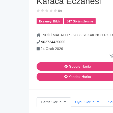
Karaca Eczanesi
(0)
Eczaneyi Bildir
547 Görüntülenme
İNCİLİ MAHALLESİ 2008 SOKAK NO:11/K
902724425055
24 Ocak 2026
Y
Google Harita
Yandex Harita
Harita Görünüm
Uydu Görünüm
So