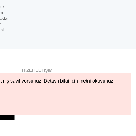
dur
en
kadar
t
si
HIZLI İLETIŞIM
info@nobetcieczane.net
tmiş sayılıyorsunuz. Detaylı bilgi için metni okuyunuz.
BIZI TAKIP EDIN