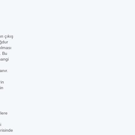
ın çıkış
ağdur
şılması
. Bu
hangi
anır.
rin
in
lere
i
risinde