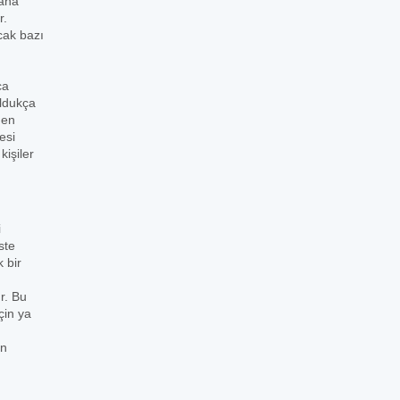
daha
r.
cak bazı
ca
oldukça
den
esi
işiler
i
ste
 bir
r. Bu
çin ya
in