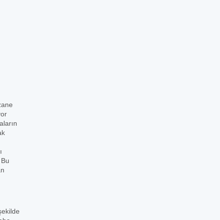
zane
yor
aların
ak
ı
. Bu
an
şekilde