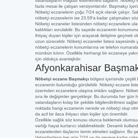
vatandaşların mağdur edilmemesi sağlanır. Nöbetçi e
fazla mesai ile çalışan versiyonlarıdır. Başmakçı içe
Nöbetçi eczanelerin çoğu 7/24 açık olarak çalışır. Sa
nöbetçi eczanelerin ise 23.59’a kadar çalışmaları sö
Nöbetçi eczaneler listesinden nöbetçi eczanelere ula
kaldıkları sorulabilir. Bu sayede eczanenin konumuna 
ihtiyaç duyan kişiler için arayarak iletişime geçmek
uzun sürecektir. Nöbetçi eczaneler listesi sayesinde 
nöbetçi eczanelerin konumlarına ve telefon numaral
mümkün kılınır. Özellikle herhangi bir eczaneye yakı
için oldukça avantajlıdır.
Afyonkarahisar Başmak
Nöbetçi eczane Başmakçı
bölgesi içerisinde çeşitli
eczanenin bulunduğu görülebilir. Nöbetçi eczane listes
üzerinden eczanelere ulaşma imkânı sağlanır. Nöbetçi
sıra ile değişimler gerçekleşir. Bu durumda her gün hal
vatandaşların kolay bir şekilde bilgilendirilmesi sağ
noktada hangi eczanenin nerede ve nöbetçi olup olmadı
da acil bir ilaca ihtiyacı olan kişiler için önemlidir.
Özellikle sağlık söz konusu olunca beklemek olumsuz
varlığı hayat kurtarıcı olabilmektedir. Devamlı kulland
eczanelerden ilaçlarını temin etmeleri sağlanır. Bu ş
Vatandaşların her gün 7/24 ya da geceye kadar çalı