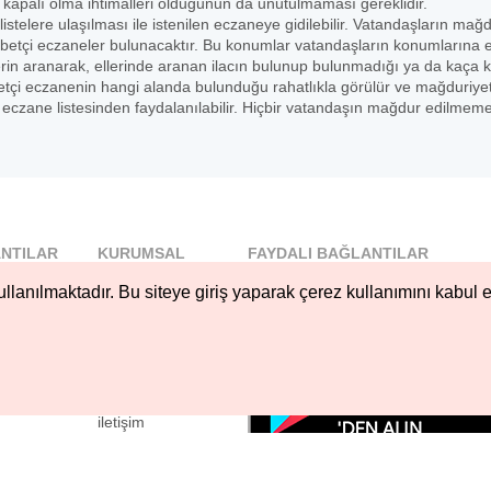
 kapalı olma ihtimalleri olduğunun da unutulmaması gereklidir.
listelere ulaşılması ile istenilen eczaneye gidilebilir. Vatandaşların mağ
betçi eczaneler bulunacaktır. Bu konumlar vatandaşların konumlarına 
erin aranarak, ellerinde aranan ilacın bulunup bulunmadığı ya da kaça 
 nöbetçi eczanenin hangi alanda bulunduğu rahatlıkla görülür ve mağduriye
czane listesinden faydalanılabilir. Hiçbir vatandaşın mağdur edilmeme
NTILAR
KURUMSAL
FAYDALI BAĞLANTILAR
l
Blog
llanılmaktadır. Bu siteye giriş yaparak çerez kullanımını kabul e
..
Hakkımızda
Nöbetçi...
Çerez Kullanımı
öbetçi...
Gizlilik
Sözleşmesi
iletişim