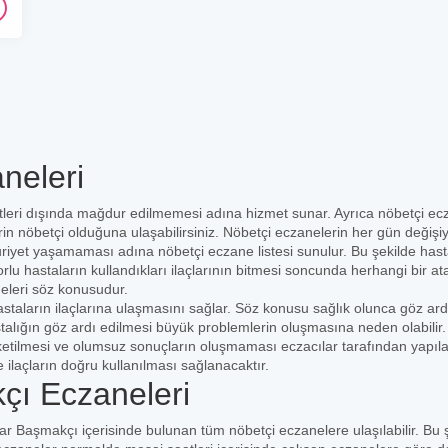
neleri
leri dışında mağdur edilmemesi adına hizmet sunar. Ayrıca nöbetçi ec
rin nöbetçi olduğuna ulaşabilirsiniz. Nöbetçi eczanelerin her gün değişi
uriyet yaşamaması adına nöbetçi eczane listesi sunulur. Bu şekilde hast
orlu hastaların kullandıkları ilaçlarının bitmesi soncunda herhangi bir at
eleri söz konusudur.
staların ilaçlarına ulaşmasını sağlar. Söz konusu sağlık olunca göz ard
stalığın göz ardı edilmesi büyük problemlerin oluşmasına neden olabilir
üketilmesi ve olumsuz sonuçların oluşmaması eczacılar tarafından yapıl
e ilaçların doğru kullanılması sağlanacaktır.
çı Eczaneleri
sar Başmakçı içerisinde bulunan tüm nöbetçi eczanelere ulaşılabilir. Bu 