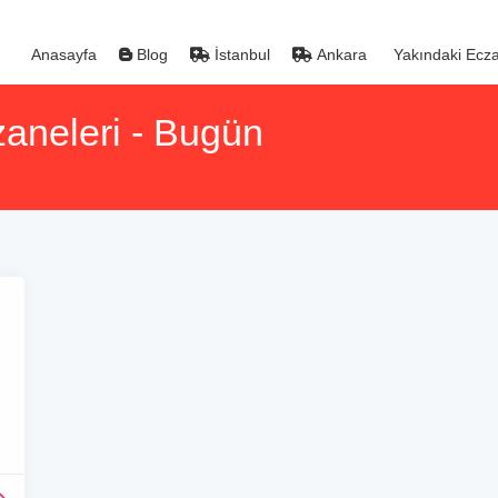
Anasayfa
Blog
İstanbul
Ankara
Yakındaki Ecza
aneleri - Bugün