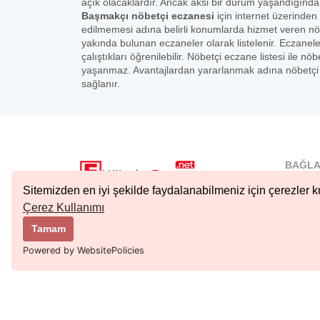
açık olacaklardır. Ancak aksi bir durum yaşandığında
Başmakçı nöbetçi eczanesi
için internet üzerinden 
edilmemesi adına belirli konumlarda hizmet veren nö
yakında bulunan eczaneler olarak listelenir. Eczanel
çalıştıkları öğrenilebilir. Nöbetçi eczane listesi ile
yaşanmaz. Avantajlardan yararlanmak adına nöbetçi e
sağlanır.
BAĞLA
İstanbu
Sitemizden en iyi şekilde faydalanabilmeniz için çerezler ku
Nöbetçi.
Çerez Kullanımı
Copyright © 2023 Tüm Hakları Saklıdır.
Ankara 
Tamam
Kıbrıs N
Powered by WebsitePolicies