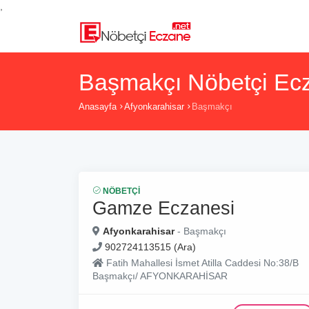
,
Başmakçı Nöbetçi Ecz
Anasayfa
Afyonkarahisar
Başmakçı
NÖBETÇI
Gamze Eczanesi
Afyonkarahisar
- Başmakçı
902724113515 (Ara)
Fatih Mahallesi İsmet Atilla Caddesi No:38/B
Başmakçı/ AFYONKARAHİSAR