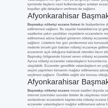
içerisinde ilaçların nasıl kullanılacağını anlatan ecza
koşulları gibi detayların verilmesi de sağlanır.
Afyonkarahisar Başmak
Başmakçı nöbetçi eczane listesi
ile faaliyetlerin
edilmemesi sağlanır. Bu sayede hastalıklarına iyi gelec
saatlerine yakın yazdıkları reçetelerin eczanelerin 
edilmemesi adına faaliyet gösteren nöbetçi eczaneler
sağlanır. Listelerin her gün yenilenmesi söz konusud
nedenle önceki gün bakılan nöbetçi eczaneye gidilmeme
eczanenin açık olduğuna bakılarak istenilen ilacın 
Başmakçı bölgesinde hizmet veren nöbetçi eczanelerin
Ayrıca nöbetçi eczaneler vatandaşların konumlarına g
ulaşılabilir. Eczaneler genellikle vatandaşların en yo
seçimi yapılırken kimsenin mağdur edilmemesi adına
seçilmesi sağlanır. Özellikle sağlık söz konusu oldu
Afyonkarahisar Başmak
Başmakçı nöbetçi eczane
mesai saatleri dışında v
internet üzerinden sunulan listeler ile ulaşılması m
sonlandıran eczanelerin kapılarında nöbetçi eczane lis
eczaneler vatandaşların mağdur edilmemesi adına hiz