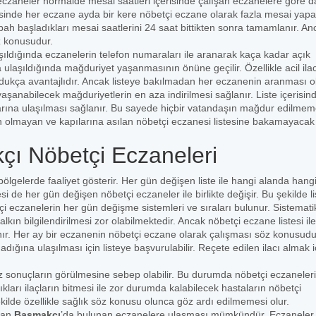
czaneler normalde mesai saatleri içerisinde çalışan eczanelere göre 
risinde her eczane ayda bir kere nöbetçi eczane olarak fazla mesai yapa
bah başladıkları mesai saatlerini 24 saat bittikten sonra tamamlanır. An
z konusudur.
şıldığında eczanelerin telefon numaraları ile aranarak kaça kadar açık
ulaşıldığında mağduriyet yaşanmasının önüne geçilir. Özellikle acil ila
 oldukça avantajlıdır. Ancak listeye bakılmadan her eczanenin aranması 
yaşanabilecek mağduriyetlerin en aza indirilmesi sağlanır. Liste içerisin
arına ulaşılması sağlanır. Bu sayede hiçbir vatandaşın mağdur edilmem
n olmayan ve kapılarına asılan nöbetçi eczanesi listesine bakamayacak k
çı Nöbetçi Eczaneleri
 bölgelerde faaliyet gösterir. Her gün değişen liste ile hangi alanda hang
i de her gün değişen nöbetçi eczaneler ile birlikte değişir. Bu şekilde li
 eczanelerin her gün değişme sistemleri ve sıraları bulunur. Sistematik
kın bilgilendirilmesi zor olabilmektedir. Ancak nöbetçi eczane listesi ile
lanır. Her ay bir eczanenin nöbetçi eczane olarak çalışması söz konusudu
ğına ulaşılması için listeye başvurulabilir. Reçete edilen ilacı almak i
 sonuçların görülmesine sebep olabilir. Bu durumda nöbetçi eczaneler
ıkları ilaçların bitmesi ile zor durumda kalabilecek hastaların nöbetçi
ekilde özellikle sağlık söz konusu olunca göz ardı edilmemesi olur.
şan
Başmakçı
’da bulunan eczanelere ulaşması mümkündür. Eczaneler