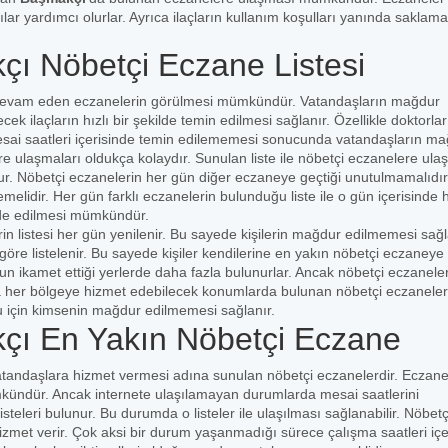
cılar yardımcı olurlar. Ayrıca ilaçların kullanım koşulları yanında saklama
çı Nöbetçi Eczane Listesi
e devam eden eczanelerin görülmesi mümkündür. Vatandaşların mağdur
ek ilaçların hızlı bir şekilde temin edilmesi sağlanır. Özellikle doktorlar
mesai saatleri içerisinde temin edilememesi sonucunda vatandaşların m
e ulaşmaları oldukça kolaydır. Sunulan liste ile nöbetçi eczanelere ula
ur. Nöbetçi eczanelerin her gün diğer eczaneye geçtiği unutulmamalıdır
lidir. Her gün farklı eczanelerin bulunduğu liste ile o gün içerisinde 
elde edilmesi mümkündür.
 listesi her gün yenilenir. Bu sayede kişilerin mağdur edilmemesi sağl
öre listelenir. Bu sayede kişiler kendilerine en yakın nöbetçi eczaneye
ğun ikamet ettiği yerlerde daha fazla bulunurlar. Ancak nöbetçi eczanele
 her bölgeye hizmet edebilecek konumlarda bulunan nöbetçi eczaneler
ğu için kimsenin mağdur edilmemesi sağlanır.
çı En Yakın Nöbetçi Eczane
atandaşlara hizmet vermesi adına sunulan nöbetçi eczanelerdir. Eczane
ümkündür. Ancak internete ulaşılamayan durumlarda mesai saatlerini
teleri bulunur. Bu durumda o listeler ile ulaşılması sağlanabilir. Nöbetç
met verir. Çok aksi bir durum yaşanmadığı sürece çalışma saatleri içe