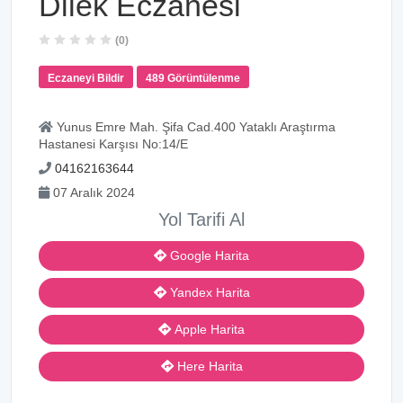
Dilek Eczanesi
(0)
Eczaneyi Bildir
489 Görüntülenme
Yunus Emre Mah. Şifa Cad.400 Yataklı Araştırma
Hastanesi Karşısı No:14/E
04162163644
07 Aralık 2024
Yol Tarifi Al
Google Harita
Yandex Harita
Apple Harita
Here Harita