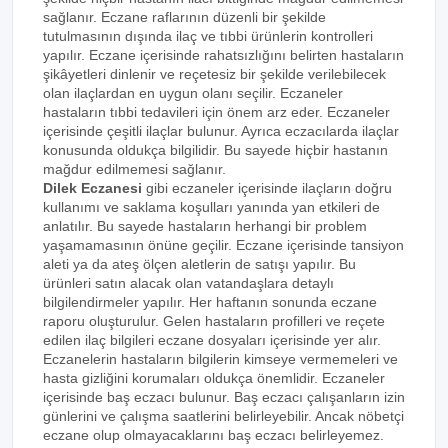
sağlanır. Eczane raflarının düzenli bir şekilde
tutulmasının dışında ilaç ve tıbbi ürünlerin kontrolleri
yapılır. Eczane içerisinde rahatsızlığını belirten hastaların
şikâyetleri dinlenir ve reçetesiz bir şekilde verilebilecek
olan ilaçlardan en uygun olanı seçilir. Eczaneler
hastaların tıbbi tedavileri için önem arz eder. Eczaneler
içerisinde çeşitli ilaçlar bulunur. Ayrıca eczacılarda ilaçlar
konusunda oldukça bilgilidir. Bu sayede hiçbir hastanın
mağdur edilmemesi sağlanır.
Dilek Eczanesi
gibi eczaneler içerisinde ilaçların doğru
kullanımı ve saklama koşulları yanında yan etkileri de
anlatılır. Bu sayede hastaların herhangi bir problem
yaşamamasının önüne geçilir. Eczane içerisinde tansiyon
aleti ya da ateş ölçen aletlerin de satışı yapılır. Bu
ürünleri satın alacak olan vatandaşlara detaylı
bilgilendirmeler yapılır. Her haftanın sonunda eczane
raporu oluşturulur. Gelen hastaların profilleri ve reçete
edilen ilaç bilgileri eczane dosyaları içerisinde yer alır.
Eczanelerin hastaların bilgilerin kimseye vermemeleri ve
hasta gizliğini korumaları oldukça önemlidir. Eczaneler
içerisinde baş eczacı bulunur. Baş eczacı çalışanların izin
günlerini ve çalışma saatlerini belirleyebilir. Ancak nöbetçi
eczane olup olmayacaklarını baş eczacı belirleyemez.