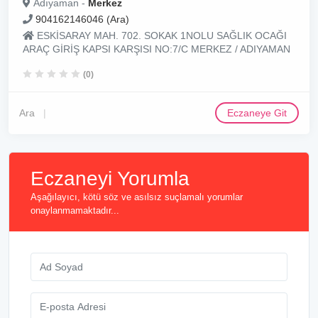
Adıyaman -
Merkez
904162146046 (Ara)
ESKİSARAY MAH. 702. SOKAK 1NOLU SAĞLIK OCAĞI
ARAÇ GİRİŞ KAPSI KARŞISI NO:7/C MERKEZ / ADIYAMAN
(0)
Ara
Eczaneye Git
Eczaneyi Yorumla
Aşağılayıcı, kötü söz ve asılsız suçlamalı yorumlar
onaylanmamaktadır...