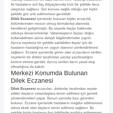
ile hastaların acil ilaç ihtiyaçlarında hızlı bir şekilde ilaca
ulaşması sağlanır. Söz konusu sağlık olduğu için hiçbir
şekilde göz ardı edilmemesi gereklidir.
Dilek Eczanesi
içerisinde bulunan kişiler eczacılık
bölümlerinden mezun olmuş farmakoloji alanında
kendilerini geliştirmiştir. Bu sayede ilaçlar hakkında
oldukça donanımlıdırlar. Vatandaşların ilaçları doğru
kullanabilmesi adına detaylı bilgilendirmeler yapılır.
Ayrıca reçetesiz bir şekilde satılabilen ilaçlar için de
hastanın hastalığına en uygun olanının yönlendirilmesi
sağlanır. Eczane içerisinde görev alan eczacıların verilen
reçetenin bir doktor tarafından yazılıp yazılmadığını
kontrol etmesi gerekir. Ayrıca verilen ilacın yasal olup
olmadığına da bakılır.
Merkezi Konumda Bulunan
Dilek Eczanesi
Dilek Eczanesi
eczacıları, doktorlar tarafından reçete
edilen ilaçların vatandaşlara temin edilmesi için gerekli
yönlendirmeleri yapar. Bunun yanında bazı görevleri
bulunur. Eczane içerisinde hastaların mağdur edilmemesi
adına eksik olan ilaçların temin edilmesi sağlanır. Bu
şekilde hiçbir hastanın ilacı bittiğinde mağdur edilmemesi