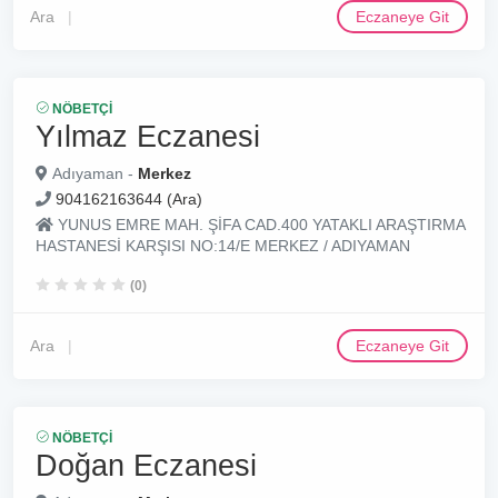
Ara
Eczaneye Git
NÖBETÇI
Yılmaz Eczanesi
Adıyaman -
Merkez
904162163644 (Ara)
YUNUS EMRE MAH. ŞİFA CAD.400 YATAKLI ARAŞTIRMA
HASTANESİ KARŞISI NO:14/E MERKEZ / ADIYAMAN
(0)
Ara
Eczaneye Git
NÖBETÇI
Doğan Eczanesi