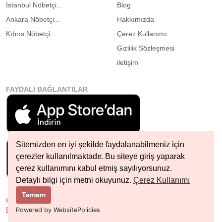
İstanbul Nöbetçi...
Blog
Ankara Nöbetçi...
Hakkımızda
Kıbrıs Nöbetçi...
Çerez Kullanımı
Gizlilik Sözleşmesi
iletişim
FAYDALI BAĞLANTILAR
Sitemizden en iyi şekilde faydalanabilmeniz için
çerezler kullanılmaktadır. Bu siteye giriş yaparak
çerez kullanımını kabul etmiş sayılıyorsunuz.
Detaylı bilgi için metni okuyunuz.
Çerez Kullanımı
Tamam
HIZLI İLETIŞIM
info@nobetcieczane.net
Powered by WebsitePolicies