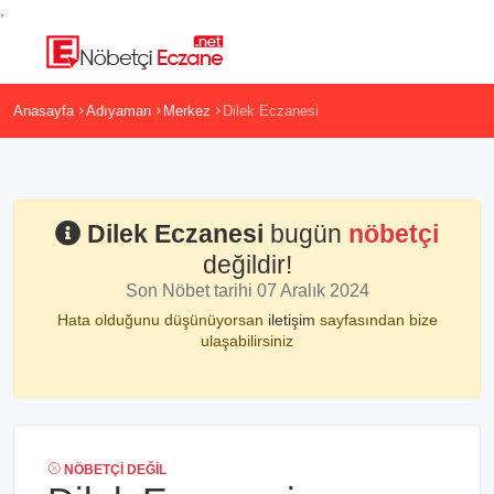
,
Anasayfa
Adıyaman
Merkez
Dilek Eczanesi
Dilek Eczanesi
bugün
nöbetçi
değildir!
Son Nöbet tarihi 07 Aralık 2024
Hata olduğunu düşünüyorsan
iletişim
sayfasından bize
ulaşabilirsiniz
NÖBETÇI DEĞIL