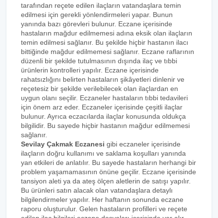
tarafından reçete edilen ilaçların vatandaşlara temin
edilmesi için gerekli yönlendirmeleri yapar. Bunun
yanında bazı görevleri bulunur. Eczane içerisinde
hastaların mağdur edilmemesi adına eksik olan ilaçların
temin edilmesi sağlanır. Bu şekilde hiçbir hastanın ilacı
bittiğinde mağdur edilmemesi sağlanır. Eczane raflarının
düzenli bir şekilde tutulmasının dışında ilaç ve tıbbi
ürünlerin kontrolleri yapılır. Eczane içerisinde
rahatsızlığını belirten hastaların şikâyetleri dinlenir ve
reçetesiz bir şekilde verilebilecek olan ilaçlardan en
uygun olanı seçilir. Eczaneler hastaların tıbbi tedavileri
için önem arz eder. Eczaneler içerisinde çeşitli ilaçlar
bulunur. Ayrıca eczacılarda ilaçlar konusunda oldukça
bilgilidir. Bu sayede hiçbir hastanın mağdur edilmemesi
sağlanır.
Sevilay Çakmak Eczanesi
gibi eczaneler içerisinde
ilaçların doğru kullanımı ve saklama koşulları yanında
yan etkileri de anlatılır. Bu sayede hastaların herhangi bir
problem yaşamamasının önüne geçilir. Eczane içerisinde
tansiyon aleti ya da ateş ölçen aletlerin de satışı yapılır.
Bu ürünleri satın alacak olan vatandaşlara detaylı
bilgilendirmeler yapılır. Her haftanın sonunda eczane
raporu oluşturulur. Gelen hastaların profilleri ve reçete