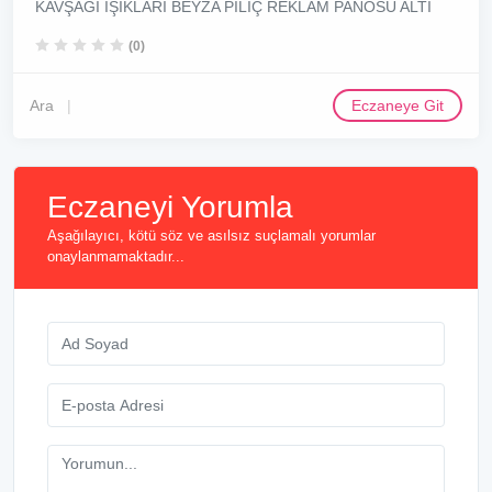
KAVŞAĞI IŞIKLARI BEYZA PİLİÇ REKLAM PANOSU ALTI
(0)
Ara
Eczaneye Git
Eczaneyi Yorumla
Aşağılayıcı, kötü söz ve asılsız suçlamalı yorumlar
onaylanmamaktadır...