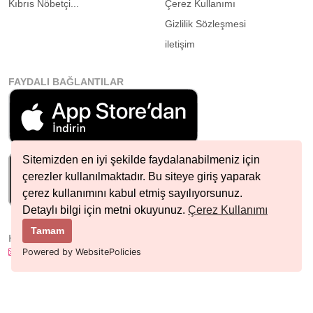
Kıbrıs Nöbetçi...
Çerez Kullanımı
Gizlilik Sözleşmesi
iletişim
FAYDALI BAĞLANTILAR
Sitemizden en iyi şekilde faydalanabilmeniz için
çerezler kullanılmaktadır. Bu siteye giriş yaparak
çerez kullanımını kabul etmiş sayılıyorsunuz.
Detaylı bilgi için metni okuyunuz.
Çerez Kullanımı
Tamam
HIZLI İLETIŞIM
info@nobetcieczane.net
Powered by WebsitePolicies
BIZI TAKIP EDIN