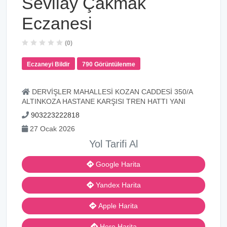
Sevilay Çakmak
Eczanesi
(0)
Eczaneyi Bildir
790 Görüntülenme
DERVİŞLER MAHALLESİ KOZAN CADDESİ 350/A
ALTINKOZA HASTANE KARŞISI TREN HATTI YANI
903223222818
27 Ocak 2026
Yol Tarifi Al
Google Harita
Yandex Harita
Apple Harita
Here Harita