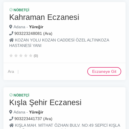
NÖBETÇI
Kahraman Eczanesi
Adana -
Yüreğir
903223248081 (Ara)
KOZAN YOLU KOZAN CADDESİ ÖZEL ALTINKOZA
HASTANESİ YANI
(0)
Ara
Eczaneye Git
NÖBETÇI
Kışla Şehir Eczanesi
Adana -
Yüreğir
903223441737 (Ara)
KIŞLA MAH. MİTHAT ÖZHAN BULV. NO:49 SEPİCİ KIŞLA