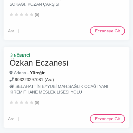
SOKAĞI, KOZAN ÇARŞISI
(0)
Ara
Eczaneye Git
NÖBETÇI
Özkan Eczanesi
Adana -
Yüreğir
903223297081 (Ara)
SELAHATTİN EYYUBİ MAH.SAĞLIK OCAĞI YANI
KİREMİTHANE MESLEK LİSESİ YOLU
(0)
Ara
Eczaneye Git