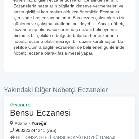
edilen ilaç bilgileri eczane dosyaları içerisinde yer alır.
Eczanelerin hastaların bilgilerin kimseye vermemeleri ve
hasta gizliğini korumaları oldukça önemlidir. Eczaneler
içerisinde baş eczacı bulunur. Baş eczacı çalışanların izin
günlerini ve çalışma saatlerini belirleyebilir. Ancak nöbetçi
eczane olup olmayacaklarını baş eczacı belirleyemez.
Sistemik bir şekilde o bölgede bulunan her eczanenin
nöbetçi eczane olabilmesi için bir düzen kurulmuştur. Bu
şekilde Çumra sağlık eczaneleri de belirlenen günlerinde
nöbetçi eczane olarak fazla mesai yapar.
Yakındaki Diğer Nöbetçi Eczaneler
NÖBETÇI
Bensu Eczanesi
Adana -
Yüreğir
903223244241 (Ara)
HİLTONSA OTELİ KARŞI SOKAĞI KÖYLÜ GARAJI