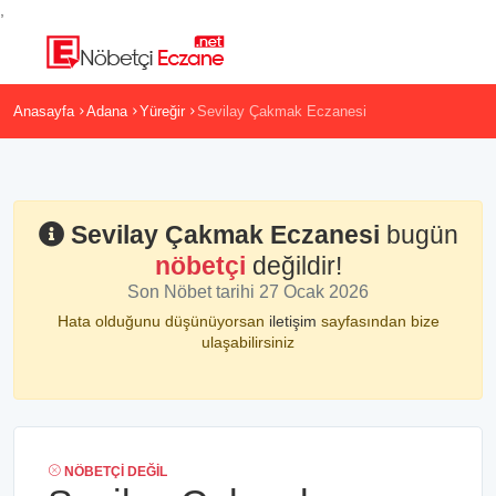
,
Anasayfa
Adana
Yüreğir
Sevilay Çakmak Eczanesi
Sevilay Çakmak Eczanesi
bugün
nöbetçi
değildir!
Son Nöbet tarihi 27 Ocak 2026
Hata olduğunu düşünüyorsan
iletişim
sayfasından bize
ulaşabilirsiniz
NÖBETÇI DEĞIL