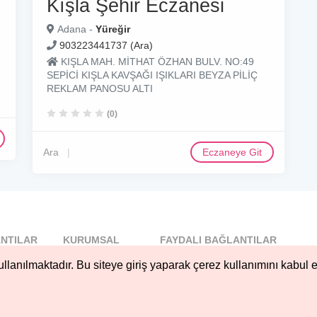
Kışla Şehir Eczanesi
Adana -
Yüreğir
903223441737 (Ara)
KIŞLA MAH. MİTHAT ÖZHAN BULV. NO:49
SEPİCİ KIŞLA KAVŞAĞI IŞIKLARI BEYZA PİLİÇ
REKLAM PANOSU ALTI
(0)
Ara
Eczaneye Git
NTILAR
KURUMSAL
FAYDALI BAĞLANTILAR
l
Blog
llanılmaktadır. Bu siteye giriş yaparak çerez kullanımını kabul e
..
Hakkımızda
Nöbetçi...
Çerez Kullanımı
öbetçi...
Gizlilik