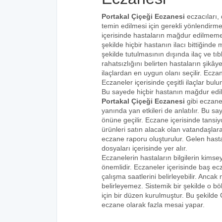
Portakal Çiçeği Eczanesi
eczacıları, 
temin edilmesi için gerekli yönlendirm
içerisinde hastaların mağdur edilmemes
şekilde hiçbir hastanın ilacı bittiğind
şekilde tutulmasının dışında ilaç ve tıbb
rahatsızlığını belirten hastaların şikâye
ilaçlardan en uygun olanı seçilir. Eczan
Eczaneler içerisinde çeşitli ilaçlar bulu
Bu sayede hiçbir hastanın mağdur edi
Portakal Çiçeği Eczanesi
gibi eczanel
yanında yan etkileri de anlatılır. Bu
önüne geçilir. Eczane içerisinde tansiyo
ürünleri satın alacak olan vatandaşlara
eczane raporu oluşturulur. Gelen hastala
dosyaları içerisinde yer alır.
Eczanelerin hastaların bilgilerin kims
önemlidir. Eczaneler içerisinde baş ecz
çalışma saatlerini belirleyebilir. Anca
belirleyemez. Sistemik bir şekilde o 
için bir düzen kurulmuştur. Bu şekilde
eczane olarak fazla mesai yapar.