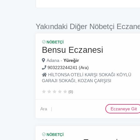
Yakındaki Diğer Nöbetçi Eczane
NÖBETÇI
Bensu Eczanesi
Adana -
Yüreğir
903223244241 (Ara)
HİLTONSA OTELİ KARŞI SOKAĞI KÖYLÜ
GARAJI SOKAĞI, KOZAN ÇARŞISI
(0)
Ara
Eczaneye Git
NÖBETÇI