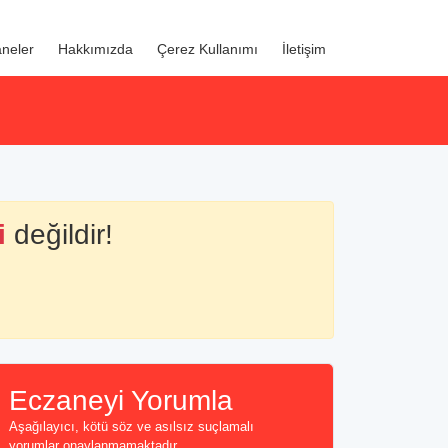
neler
Hakkımızda
Çerez Kullanımı
İletişim
i
değildir!
Eczaneyi Yorumla
Aşağılayıcı, kötü söz ve asılsız suçlamalı
yorumlar onaylanmamaktadır...