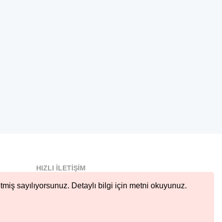
HIZLI İLETIŞIM
info@nobetcieczane.net
tmiş sayılıyorsunuz. Detaylı bilgi için metni okuyunuz.
BIZI TAKIP EDIN