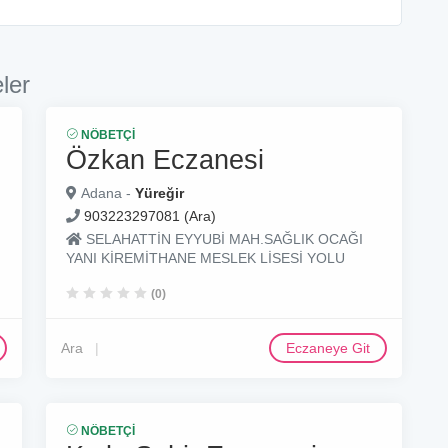
ler
NÖBETÇI
Özkan Eczanesi
Adana -
Yüreğir
903223297081 (Ara)
SELAHATTİN EYYUBİ MAH.SAĞLIK OCAĞI
YANI KİREMİTHANE MESLEK LİSESİ YOLU
(0)
Ara
Eczaneye Git
NÖBETÇI