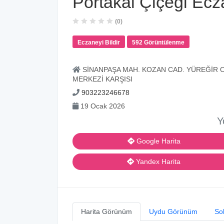
Portakal Çiçeği Ecz
(0)
Eczaneyi Bildir
592 Görüntülenme
SİNANPAŞA MAH. KOZAN CAD. YÜREĞİR OT
MERKEZİ KARŞISI
903223246678
19 Ocak 2026
Y
Google Harita
Yandex Harita
Harita Görünüm
Uydu Görünüm
So