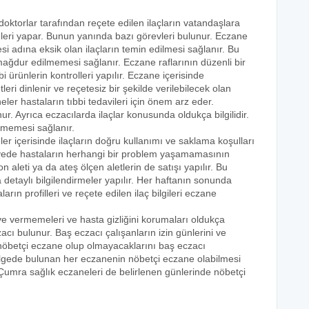
doktorlar tarafından reçete edilen ilaçların vatandaşlara
eleri yapar. Bunun yanında bazı görevleri bulunur. Eczane
i adına eksik olan ilaçların temin edilmesi sağlanır. Bu
e mağdur edilmemesi sağlanır. Eczane raflarının düzenli bir
i ürünlerin kontrolleri yapılır. Eczane içerisinde
tleri dinlenir ve reçetesiz bir şekilde verilebilecek olan
eler hastaların tıbbi tedavileri için önem arz eder.
nur. Ayrıca eczacılarda ilaçlar konusunda oldukça bilgilidir.
lmemesi sağlanır.
er içerisinde ilaçların doğru kullanımı ve saklama koşulları
 sayede hastaların herhangi bir problem yaşamamasının
n aleti ya da ateş ölçen aletlerin de satışı yapılır. Bu
 detaylı bilgilendirmeler yapılır. Her haftanın sonunda
rın profilleri ve reçete edilen ilaç bilgileri eczane
eye vermemeleri ve hasta gizliğini korumaları oldukça
acı bulunur. Baş eczacı çalışanların izin günlerini ve
k nöbetçi eczane olup olmayacaklarını baş eczacı
bölgede bulunan her eczanenin nöbetçi eczane olabilmesi
 Çumra sağlık eczaneleri de belirlenen günlerinde nöbetçi