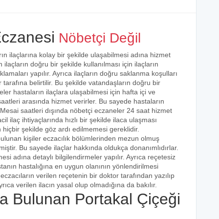
Eczanesi
Nöbetçi Değil
n ilaçlarına kolay bir şekilde ulaşabilmesi adına hizmet
 ilaçların doğru bir şekilde kullanılması için ilaçların
klamaları yapılır. Ayrıca ilaçların doğru saklanma koşulları
arafına belirtilir. Bu şekilde vatandaşların doğru bir
ler hastaların ilaçlara ulaşabilmesi için hafta içi ve
aatleri arasında hizmet verirler. Bu sayede hastaların
r. Mesai saatleri dışında nöbetçi eczaneler 24 saat hizmet
cil ilaç ihtiyaçlarında hızlı bir şekilde ilaca ulaşması
 hiçbir şekilde göz ardı edilmemesi gereklidir.
bulunan kişiler eczacılık bölümlerinden mezun olmuş
irmiştir. Bu sayede ilaçlar hakkında oldukça donanımlıdırlar.
esi adına detaylı bilgilendirmeler yapılır. Ayrıca reçetesiz
hastanın hastalığına en uygun olanının yönlendirilmesi
eczacıların verilen reçetenin bir doktor tarafından yazılıp
rıca verilen ilacın yasal olup olmadığına da bakılır.
 Bulunan Portakal Çiçeği