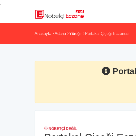
,
Anasayfa
Adana
Yüreğir
Portakal Çiçeği Eczanesi
Porta
NÖBETÇI DEĞIL