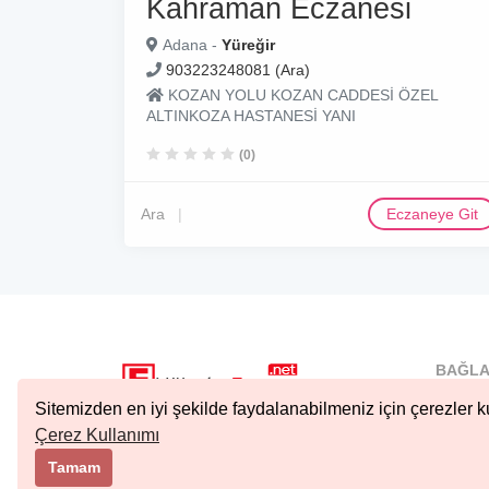
Kahraman Eczanesi
Adana -
Yüreğir
903223248081 (Ara)
KOZAN YOLU KOZAN CADDESİ ÖZEL
ALTINKOZA HASTANESİ YANI
(0)
Ara
Eczaneye Git
BAĞLA
İstanbu
Sitemizden en iyi şekilde faydalanabilmeniz için çerezler ku
Nöbetçi.
Çerez Kullanımı
Copyright © 2023 Tüm Hakları Saklıdır.
Ankara 
Tamam
Kıbrıs N