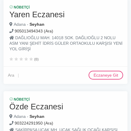
NÖBETÇI
Yaren Eczanesi
Adana -
Seyhan
905013494343 (Ara)
DAĞLIOĞLU MAH. 14018 SOK. DAĞLIOĞLU 2 NOLU
ASM YANI ŞEHİT İDRİS GÜLER ORTAOKULU KARŞISI YENİ
YOL GİRİŞİ
(0)
Ara
Eczaneye Git
NÖBETÇI
Özde Eczanesi
Adana -
Seyhan
903224291950 (Ara)
ŞAKİRPAŞA UÇAK MH. UÇAK SAĞLIK OCAĞI KARŞISI