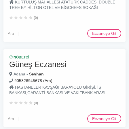
KURTULUŞ MAHALLESİ ATATÜRK CADDESİ DOUBLE
TREE BY HİLTON OTEL VE BİGCHEFS SOKAĞI
(0)
Ara
Eczaneye Git
NÖBETÇI
Güneş Eczanesi
Adana -
Seyhan
905326945678 (Ara)
HASTANELER KAVŞAĞI BARAYOLU GİRİŞİ, İŞ
BANKASI,GARANTİ BANKASI VE VAKIFBANK ARASI
(0)
Ara
Eczaneye Git