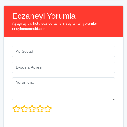
Eczaneyi Yorumla
Aşağılayıcı, kötü söz ve asılsız suçlamalı yorumlar
onaylanmamaktadır...