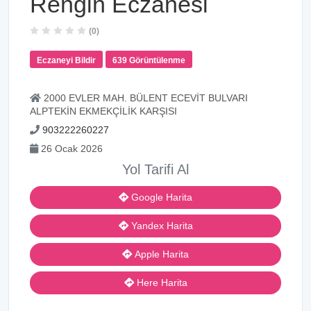
Rengin Eczanesi
(0)
Eczaneyi Bildir
639 Görüntülenme
2000 EVLER MAH. BÜLENT ECEVİT BULVARI
ALPTEKİN EKMEKÇİLİK KARŞISI
903222260227
26 Ocak 2026
Yol Tarifi Al
Google Harita
Yandex Harita
Apple Harita
Here Harita