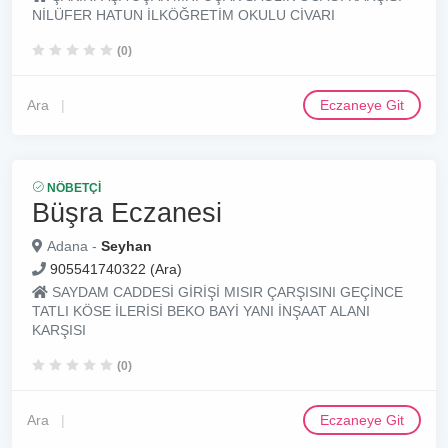
NİLÜFER HATUN İLKÖĞRETİM OKULU CİVARI
(0)
Ara
Eczaneye Git
NÖBETÇI
Büşra Eczanesi
Adana -
Seyhan
905541740322 (Ara)
SAYDAM CADDESİ GİRİŞİ MISIR ÇARŞISINI GEÇİNCE
TATLI KÖSE İLERİSİ BEKO BAYİ YANI İNŞAAT ALANI
KARŞISI
(0)
Ara
Eczaneye Git