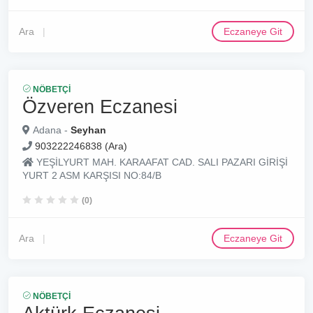
Ara
Eczaneye Git
NÖBETÇI
Özveren Eczanesi
Adana -
Seyhan
903222246838 (Ara)
YEŞİLYURT MAH. KARAAFAT CAD. SALI PAZARI GİRİŞİ
YURT 2 ASM KARŞISI NO:84/B
(0)
Ara
Eczaneye Git
NÖBETÇI