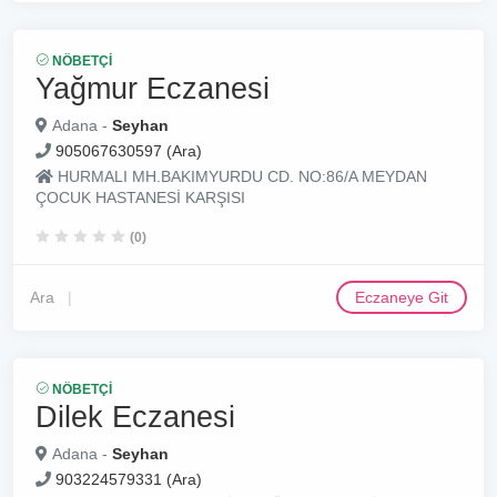
NÖBETÇI
Yağmur Eczanesi
Adana -
Seyhan
905067630597 (Ara)
HURMALI MH.BAKIMYURDU CD. NO:86/A MEYDAN
ÇOCUK HASTANESİ KARŞISI
(0)
Ara
Eczaneye Git
NÖBETÇI
Dilek Eczanesi
Adana -
Seyhan
903224579331 (Ara)