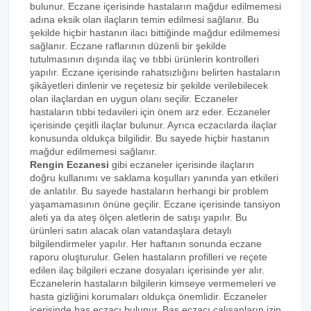
bulunur. Eczane içerisinde hastaların mağdur edilmemesi
adına eksik olan ilaçların temin edilmesi sağlanır. Bu
şekilde hiçbir hastanın ilacı bittiğinde mağdur edilmemesi
sağlanır. Eczane raflarının düzenli bir şekilde
tutulmasının dışında ilaç ve tıbbi ürünlerin kontrolleri
yapılır. Eczane içerisinde rahatsızlığını belirten hastaların
şikâyetleri dinlenir ve reçetesiz bir şekilde verilebilecek
olan ilaçlardan en uygun olanı seçilir. Eczaneler
hastaların tıbbi tedavileri için önem arz eder. Eczaneler
içerisinde çeşitli ilaçlar bulunur. Ayrıca eczacılarda ilaçlar
konusunda oldukça bilgilidir. Bu sayede hiçbir hastanın
mağdur edilmemesi sağlanır.
Rengin Eczanesi
gibi eczaneler içerisinde ilaçların
doğru kullanımı ve saklama koşulları yanında yan etkileri
de anlatılır. Bu sayede hastaların herhangi bir problem
yaşamamasının önüne geçilir. Eczane içerisinde tansiyon
aleti ya da ateş ölçen aletlerin de satışı yapılır. Bu
ürünleri satın alacak olan vatandaşlara detaylı
bilgilendirmeler yapılır. Her haftanın sonunda eczane
raporu oluşturulur. Gelen hastaların profilleri ve reçete
edilen ilaç bilgileri eczane dosyaları içerisinde yer alır.
Eczanelerin hastaların bilgilerin kimseye vermemeleri ve
hasta gizliğini korumaları oldukça önemlidir. Eczaneler
içerisinde baş eczacı bulunur. Baş eczacı çalışanların izin