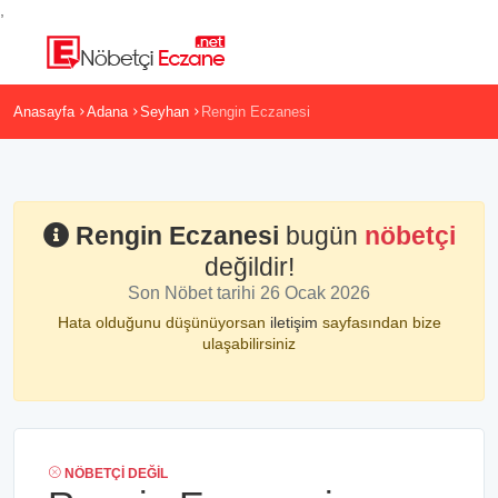
,
Anasayfa
Adana
Seyhan
Rengin Eczanesi
Rengin Eczanesi
bugün
nöbetçi
değildir!
Son Nöbet tarihi 26 Ocak 2026
Hata olduğunu düşünüyorsan
iletişim
sayfasından bize
ulaşabilirsiniz
NÖBETÇI DEĞIL