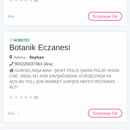
(0)
Ara
Eczaneye Git
NÖBETÇI
Botanik Eczanesi
Adana -
Seyhan
903225037363 (Ara)
GÜRSELPAŞA MAH. ŞEHİT POLİS ŞAHİN POLAT AYDIN
CAD. (REAL M1 AVM KAVŞAĞINDAN GÜRSELPAŞA'YA
AÇILAN YOL) ŞOK MARKET KARŞISI NEFES REZİDANS
ALTI
(0)
Ara
Eczaneye Git