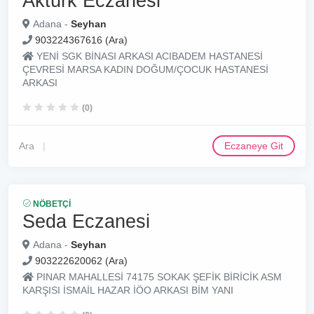
Aktürk Eczanesi
Adana -
Seyhan
903224367616 (Ara)
YENİ SGK BİNASI ARKASI ACIBADEM HASTANESİ
ÇEVRESİ MARSA KADIN DOĞUM/ÇOCUK HASTANESİ
ARKASI
(0)
Ara
Eczaneye Git
NÖBETÇI
Seda Eczanesi
Adana -
Seyhan
903222620062 (Ara)
PINAR MAHALLESİ 74175 SOKAK ŞEFİK BİRİCİK ASM
KARŞISI İSMAİL HAZAR İÖO ARKASI BİM YANI