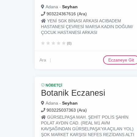
Adana -
Seyhan
903224367616 (Ara)
YENİ SGK BİNASI ARKASI ACIBADEM
HASTANESİ ÇEVRESİ MARSA KADIN DOĞUM/
ÇOCUK HASTANESİ ARKASI
(0)
Ara
Eczaneye Git
NÖBETÇI
Botanik Eczanesi
Adana -
Seyhan
903225037363 (Ara)
GÜRSELPAŞA MAH. ŞEHİT POLİS ŞAHİN
POLAT AYDIN CAD. (REAL M1 AVM
KAVŞAĞINDAN GÜRSELPAŞA'YA AÇILAN YOL)
ŞOK MARKET KARŞISI NEFES REZİDANS ALTI