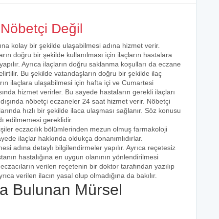
Nöbetçi Değil
ına kolay bir şekilde ulaşabilmesi adına hizmet verir.
arın doğru bir şekilde kullanılması için ilaçların hastalara
 yapılır. Ayrıca ilaçların doğru saklanma koşulları da eczane
irtilir. Bu şekilde vatandaşların doğru bir şekilde ilaç
ın ilaçlara ulaşabilmesi için hafta içi ve Cumartesi
ında hizmet verirler. Bu sayede hastaların gerekli ilaçları
 dışında nöbetçi eczaneler 24 saat hizmet verir. Nöbetçi
açlarında hızlı bir şekilde ilaca ulaşması sağlanır. Söz konusu
dı edilmemesi gereklidir.
işiler eczacılık bölümlerinden mezun olmuş farmakoloji
 sayede ilaçlar hakkında oldukça donanımlıdırlar.
esi adına detaylı bilgilendirmeler yapılır. Ayrıca reçetesiz
hastanın hastalığına en uygun olanının yönlendirilmesi
eczacıların verilen reçetenin bir doktor tarafından yazılıp
rıca verilen ilacın yasal olup olmadığına da bakılır.
a Bulunan Mürsel