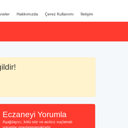
neler
Hakkımızda
Çerez Kullanımı
İletişim
ldir!
Eczaneyi Yorumla
Aşağılayıcı, kötü söz ve asılsız suçlamalı
yorumlar onaylanmamaktadır...