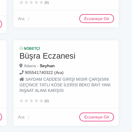
(0)
Ara
Eczaneye Git
NÖBETÇI
Büşra Eczanesi
Adana -
Seyhan
905541740322 (Ara)
SAYDAM CADDESİ GİRİŞİ MISIR ÇARŞISINI
GEÇİNCE TATLI KÖSE İLERİSİ BEKO BAYİ YANI
İNŞAAT ALANI KARŞISI
(0)
Ara
Eczaneye Git