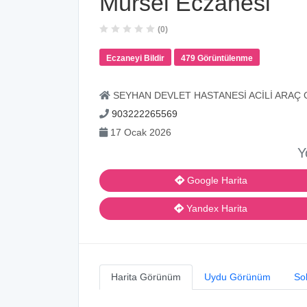
Mürsel Eczanesi
(0)
Eczaneyi Bildir
479 Görüntülenme
SEYHAN DEVLET HASTANESİ ACİLİ ARAÇ G
903222265569
17 Ocak 2026
Y
Google Harita
Yandex Harita
Harita Görünüm
Uydu Görünüm
So