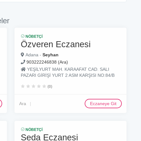
ler
NÖBETÇI
Özveren Eczanesi
Adana -
Seyhan
903222246838 (Ara)
YEŞİLYURT MAH. KARAAFAT CAD. SALI
PAZARI GİRİŞİ YURT 2 ASM KARŞISI NO:84/B
(0)
Ara
Eczaneye Git
NÖBETÇI
Seda Eczanesi