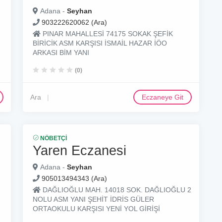
Adana -
Seyhan
903222620062 (Ara)
PINAR MAHALLESİ 74175 SOKAK ŞEFİK
BİRİCİK ASM KARŞISI İSMAİL HAZAR İÖO
ARKASI BİM YANI
(0)
Ara
Eczaneye Git
NÖBETÇI
Yaren Eczanesi
Adana -
Seyhan
905013494343 (Ara)
DAĞLIOĞLU MAH. 14018 SOK. DAĞLIOĞLU 2
NOLU ASM YANI ŞEHİT İDRİS GÜLER
ORTAOKULU KARŞISI YENİ YOL GİRİŞİ