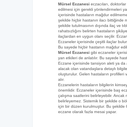
Mürsel Eczanesi
eczacıları, doktorlar
edilmesi için gerekli yönlendirmeleri 
içerisinde hastaların mağdur edilmemes
şekilde hiçbir hastanın ilacı bittiğind
şekilde tutulmasının dışında ilaç ve tıbb
rahatsızlığını belirten hastaların şikâye
ilaçlardan en uygun olanı seçilir. Eczan
Eczaneler içerisinde çeşitli ilaçlar bulu
Bu sayede hiçbir hastanın mağdur edi
Mürsel Eczanesi
gibi eczaneler içeris
yan etkileri de anlatılır. Bu sayede h
Eczane içerisinde tansiyon aleti ya da a
alacak olan vatandaşlara detaylı bilgi
oluşturulur. Gelen hastaların profilleri 
alır.
Eczanelerin hastaların bilgilerin kims
önemlidir. Eczaneler içerisinde baş ecz
çalışma saatlerini belirleyebilir. Anca
belirleyemez. Sistemik bir şekilde o 
için bir düzen kurulmuştur. Bu şekilde
eczane olarak fazla mesai yapar.