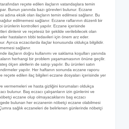
 tarafından reçete edilen ilaçların vatandaşlara temin
yapar. Bunun yanında bazı görevleri bulunur. Eczane
i adına eksik olan ilaçların temin edilmesi sağlanır. Bu
e mağdur edilmemesi sağlanır. Eczane raflarının düzenli bir
i ürünlerin kontrolleri yapılır. Eczane içerisinde
tleri dinlenir ve reçetesiz bir şekilde verilebilecek olan
eler hastaların tıbbi tedavileri için önem arz eder.
nur. Ayrıca eczacılarda ilaçlar konusunda oldukça bilgilidir.
lmemesi sağlanır.
inde ilaçların doğru kullanımı ve saklama koşulları yanında
astaların herhangi bir problem yaşamamasının önüne geçilir.
teş ölçen aletlerin de satışı yapılır. Bu ürünleri satın
lendirmeler yapılır. Her haftanın sonunda eczane raporu
ve reçete edilen ilaç bilgileri eczane dosyaları içerisinde yer
eye vermemeleri ve hasta gizliğini korumaları oldukça
acı bulunur. Baş eczacı çalışanların izin günlerini ve
k nöbetçi eczane olup olmayacaklarını baş eczacı
bölgede bulunan her eczanenin nöbetçi eczane olabilmesi
 Çumra sağlık eczaneleri de belirlenen günlerinde nöbetçi