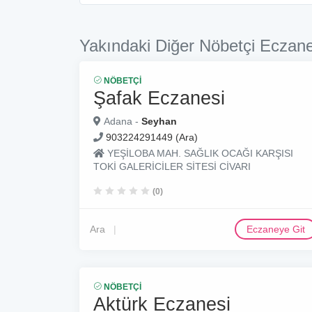
Yakındaki Diğer Nöbetçi Eczane
NÖBETÇI
Şafak Eczanesi
Adana -
Seyhan
903224291449 (Ara)
YEŞİLOBA MAH. SAĞLIK OCAĞI KARŞISI
TOKİ GALERİCİLER SİTESİ CİVARI
(0)
Ara
Eczaneye Git
NÖBETÇI
Aktürk Eczanesi