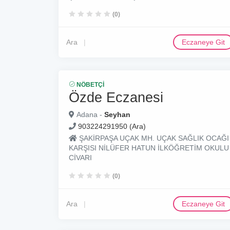
(0)
Ara
Eczaneye Git
NÖBETÇI
Özde Eczanesi
Adana -
Seyhan
903224291950 (Ara)
ŞAKİRPAŞA UÇAK MH. UÇAK SAĞLIK OCAĞI
KARŞISI NİLÜFER HATUN İLKÖĞRETİM OKULU
CİVARI
(0)
Ara
Eczaneye Git