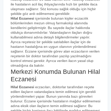
ile hastaların acil ilaç ihtiyaçlarında hızlı bir şekilde ilaca
ulaşması sağlanır. Söz konusu sağlık olduğu için hiçbir
şekilde göz ardı edilmemesi gereklidir.
Hilal Eczanesi
içerisinde bulunan kişiler eczacılık
bölümlerinden mezun olmuş farmakoloji alanında
kendilerini geliştirmiştir. Bu sayede ilaçlar hakkında
oldukça donanımlıdırlar. Vatandaşların ilaçları doğru
kullanabilmesi adına detaylı bilgilendirmeler yapılır.
Ayrıca reçetesiz bir şekilde satılabilen ilaçlar için de
hastanın hastalığına en uygun olanının yönlendirilmesi
sağlanır. Eczane içerisinde görev alan eczacıların verilen
reçetenin bir doktor tarafından yazılıp yazılmadığını
kontrol etmesi gerekir. Ayrıca verilen ilacın yasal olup
olmadığına da bakılır.
Merkezi Konumda Bulunan Hilal
Eczanesi
Hilal Eczanesi
eczacıları, doktorlar tarafından reçete
edilen ilaçların vatandaşlara temin edilmesi için gerekli
yönlendirmeleri yapar. Bunun yanında bazı görevleri
bulunur. Eczane içerisinde hastaların mağdur edilmemesi
adına eksik olan ilaçların temin edilmesi sağlanır. Bu
şekilde hiçbir hastanın ilacı bittiğinde mağdur edilmemesi