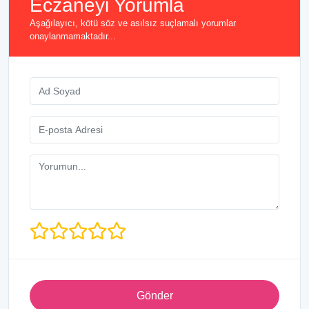
Eczaneyi Yorumla
Aşağılayıcı, kötü söz ve asılsız suçlamalı yorumlar
onaylanmamaktadır...
Gönder