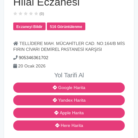
Hilal Eczanesi
(0)
Eczaneyi Bildir
516 Görüntülenme
TELLİDERE MAH. MÜCAHİTLER CAD. NO:164/B MİS
FIRIN CİVARI DEMİREL PASTANESİ KARŞISI
905346361702
20 Ocak 2026
Yol Tarifi Al
Google Harita
Yandex Harita
Apple Harita
Here Harita