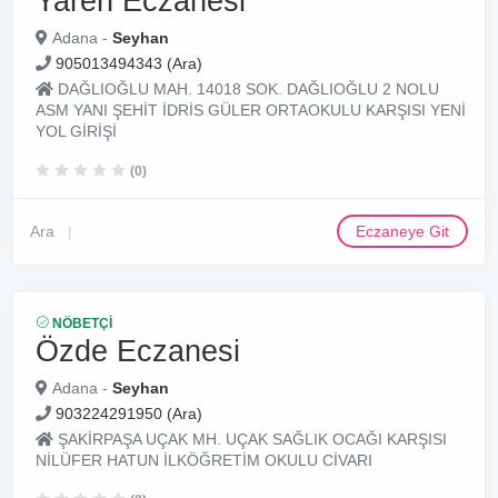
Yaren Eczanesi
Adana -
Seyhan
905013494343 (Ara)
DAĞLIOĞLU MAH. 14018 SOK. DAĞLIOĞLU 2 NOLU
ASM YANI ŞEHİT İDRİS GÜLER ORTAOKULU KARŞISI YENİ
YOL GİRİŞİ
(0)
Ara
Eczaneye Git
NÖBETÇI
Özde Eczanesi
Adana -
Seyhan
903224291950 (Ara)
ŞAKİRPAŞA UÇAK MH. UÇAK SAĞLIK OCAĞI KARŞISI
NİLÜFER HATUN İLKÖĞRETİM OKULU CİVARI