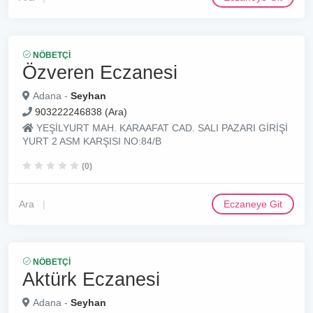
NÖBETÇI
Özveren Eczanesi
Adana -
Seyhan
903222246838 (Ara)
YEŞİLYURT MAH. KARAAFAT CAD. SALI PAZARI GİRİŞİ
YURT 2 ASM KARŞISI NO:84/B
(0)
Ara
Eczaneye Git
NÖBETÇI
Aktürk Eczanesi
Adana -
Seyhan