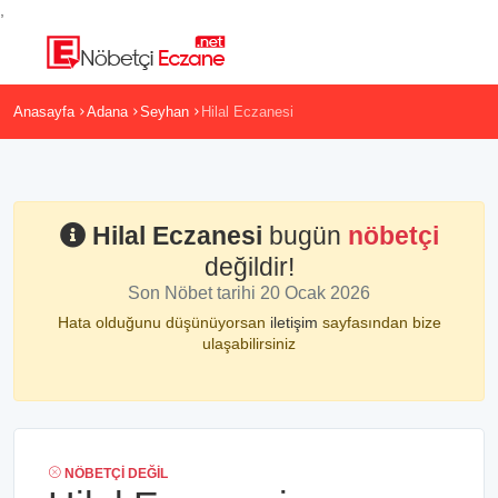
,
Anasayfa
Adana
Seyhan
Hilal Eczanesi
Hilal Eczanesi
bugün
nöbetçi
değildir!
Son Nöbet tarihi 20 Ocak 2026
Hata olduğunu düşünüyorsan
iletişim
sayfasından bize
ulaşabilirsiniz
NÖBETÇI DEĞIL