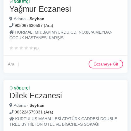
NÖBETÇI
Yağmur Eczanesi
Adana -
Seyhan
905067630597 (Ara)
HURMALI MH.BAKIMYURDU CD. NO:86/A MEYDAN
ÇOCUK HASTANESİ KARŞISI
(0)
Ara
Eczaneye Git
NÖBETÇI
Dilek Eczanesi
Adana -
Seyhan
903224579331 (Ara)
KURTULUŞ MAHALLESİ ATATÜRK CADDESİ DOUBLE
TREE BY HİLTON OTEL VE BİGCHEFS SOKAĞI