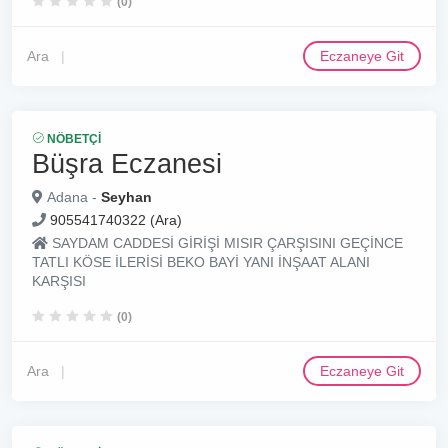
(0)
Ara
Eczaneye Git
NÖBETÇI
Büşra Eczanesi
Adana -
Seyhan
905541740322 (Ara)
SAYDAM CADDESİ GİRİŞİ MISIR ÇARŞISINI GEÇİNCE
TATLI KÖSE İLERİSİ BEKO BAYİ YANI İNŞAAT ALANI
KARŞISI
(0)
Ara
Eczaneye Git