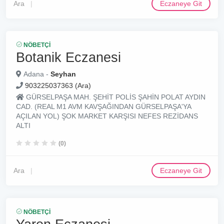
Ara
Eczaneye Git
NÖBETÇI
Botanik Eczanesi
Adana -
Seyhan
903225037363 (Ara)
GÜRSELPAŞA MAH. ŞEHİT POLİS ŞAHİN POLAT AYDIN
CAD. (REAL M1 AVM KAVŞAĞINDAN GÜRSELPAŞA'YA
AÇILAN YOL) ŞOK MARKET KARŞISI NEFES REZİDANS
ALTI
(0)
Ara
Eczaneye Git
NÖBETÇI