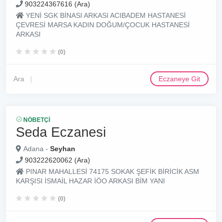
903224367616 (Ara)
YENİ SGK BİNASI ARKASI ACIBADEM HASTANESİ
ÇEVRESİ MARSA KADIN DOĞUM/ÇOCUK HASTANESİ
ARKASI
(0)
Ara
Eczaneye Git
NÖBETÇI
Seda Eczanesi
Adana -
Seyhan
903222620062 (Ara)
PINAR MAHALLESİ 74175 SOKAK ŞEFİK BİRİCİK ASM
KARŞISI İSMAİL HAZAR İÖO ARKASI BİM YANI
(0)