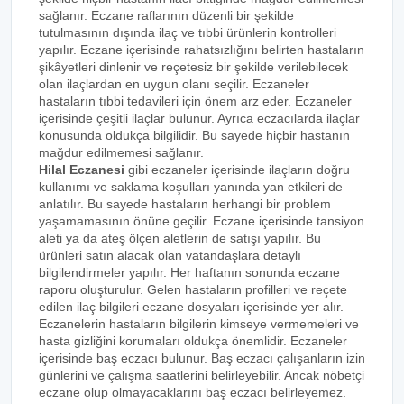
sağlanır. Eczane raflarının düzenli bir şekilde
tutulmasının dışında ilaç ve tıbbi ürünlerin kontrolleri
yapılır. Eczane içerisinde rahatsızlığını belirten hastaların
şikâyetleri dinlenir ve reçetesiz bir şekilde verilebilecek
olan ilaçlardan en uygun olanı seçilir. Eczaneler
hastaların tıbbi tedavileri için önem arz eder. Eczaneler
içerisinde çeşitli ilaçlar bulunur. Ayrıca eczacılarda ilaçlar
konusunda oldukça bilgilidir. Bu sayede hiçbir hastanın
mağdur edilmemesi sağlanır.
Hilal Eczanesi
gibi eczaneler içerisinde ilaçların doğru
kullanımı ve saklama koşulları yanında yan etkileri de
anlatılır. Bu sayede hastaların herhangi bir problem
yaşamamasının önüne geçilir. Eczane içerisinde tansiyon
aleti ya da ateş ölçen aletlerin de satışı yapılır. Bu
ürünleri satın alacak olan vatandaşlara detaylı
bilgilendirmeler yapılır. Her haftanın sonunda eczane
raporu oluşturulur. Gelen hastaların profilleri ve reçete
edilen ilaç bilgileri eczane dosyaları içerisinde yer alır.
Eczanelerin hastaların bilgilerin kimseye vermemeleri ve
hasta gizliğini korumaları oldukça önemlidir. Eczaneler
içerisinde baş eczacı bulunur. Baş eczacı çalışanların izin
günlerini ve çalışma saatlerini belirleyebilir. Ancak nöbetçi
eczane olup olmayacaklarını baş eczacı belirleyemez.