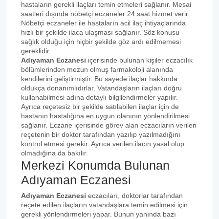
hastaların gerekli ilaçları temin etmeleri sağlanır. Mesai
saatleri dışında nöbetçi eczaneler 24 saat hizmet verir.
Nöbetçi eczaneler ile hastaların acil ilaç ihtiyaçlarında
hızlı bir şekilde ilaca ulaşması sağlanır. Söz konusu
sağlık olduğu için hiçbir şekilde göz ardı edilmemesi
gereklidir.
Adıyaman Eczanesi
içerisinde bulunan kişiler eczacılık
bölümlerinden mezun olmuş farmakoloji alanında
kendilerini geliştirmiştir. Bu sayede ilaçlar hakkında
oldukça donanımlıdırlar. Vatandaşların ilaçları doğru
kullanabilmesi adına detaylı bilgilendirmeler yapılır.
Ayrıca reçetesiz bir şekilde satılabilen ilaçlar için de
hastanın hastalığına en uygun olanının yönlendirilmesi
sağlanır. Eczane içerisinde görev alan eczacıların verilen
reçetenin bir doktor tarafından yazılıp yazılmadığını
kontrol etmesi gerekir. Ayrıca verilen ilacın yasal olup
olmadığına da bakılır.
Merkezi Konumda Bulunan
Adıyaman Eczanesi
Adıyaman Eczanesi
eczacıları, doktorlar tarafından
reçete edilen ilaçların vatandaşlara temin edilmesi için
gerekli yönlendirmeleri yapar. Bunun yanında bazı