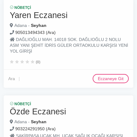
NÖBETÇI
Yaren Eczanesi
Adana -
Seyhan
905013494343 (Ara)
DAĞLIOĞLU MAH. 14018 SOK. DAĞLIOĞLU 2 NOLU
ASM YANI ŞEHİT İDRİS GÜLER ORTAOKULU KARŞISI YENİ
YOL GİRİŞİ
(0)
Ara
Eczaneye Git
NÖBETÇI
Özde Eczanesi
Adana -
Seyhan
903224291950 (Ara)
ŞAKİRPAŞA UÇAK MH. UÇAK SAĞLIK OCAĞI KARŞISI