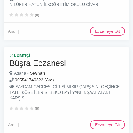
NİLÜFER HATUN İLKÖĞRETİM OKULU CİVARI
(0)
Ara
Eczaneye Git
NÖBETÇI
Büşra Eczanesi
Adana -
Seyhan
905541740322 (Ara)
SAYDAM CADDESİ GİRİŞİ MISIR ÇARŞISINI GEÇİNCE
TATLI KÖSE İLERİSİ BEKO BAYİ YANI İNŞAAT ALANI
KARŞISI
(0)
Ara
Eczaneye Git