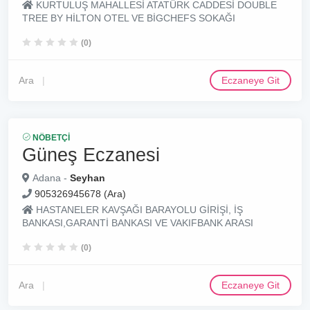
KURTULUŞ MAHALLESİ ATATÜRK CADDESİ DOUBLE
TREE BY HİLTON OTEL VE BİGCHEFS SOKAĞI
(0)
Ara
Eczaneye Git
NÖBETÇI
Güneş Eczanesi
Adana -
Seyhan
905326945678 (Ara)
HASTANELER KAVŞAĞI BARAYOLU GİRİŞİ, İŞ
BANKASI,GARANTİ BANKASI VE VAKIFBANK ARASI
(0)
Ara
Eczaneye Git