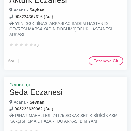
Aktürk Eczanesi
Adana -
Seyhan
903224367616 (Ara)
YENİ SGK BİNASI ARKASI ACIBADEM HASTANESİ
ÇEVRESİ MARSA KADIN DOĞUM/ÇOCUK HASTANESİ
ARKASI
(0)
Ara
Eczaneye Git
NÖBETÇI
Seda Eczanesi
Adana -
Seyhan
903222620062 (Ara)
PINAR MAHALLESİ 74175 SOKAK ŞEFİK BİRİCİK ASM
KARŞISI İSMAİL HAZAR İÖO ARKASI BİM YANI