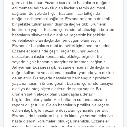
görevleri bulunur. Eczane içerisinde hastaların mağdur
edilmemesi adına eksik olan ilaçların temin edilmesi
sağlanır. Bu şekilde hiçbir hastanın ilacı bittiğinde
mağdur edilmemesi sağlanır. Eczane raflarının düzenli
bir şekilde tutulmasının dışında ilaç ve tıbbi ürünlerin
kontrolleri yapılır. Eczane içerisinde rahatsızlığını belirten
hastaların şikâyetleri dinlenir ve reçetesiz bir şekilde
verilebilecek olan ilaçlardan en uygun olanı seçilir.
Eczaneler hastaların tıbbi tedavileri için önem arz eder.
Eczaneler içerisinde çeşitli ilaçlar bulunur. Ayrıca
eczacılarda ilaçlar konusunda oldukça bilgilidir. Bu
sayede hiçbir hastanın mağdur edilmemesi sağlanır.
Adıyaman Eczanesi
gibi eczaneler içerisinde ilaçların
doğru kullanımı ve saklama koşulları yanında yan etkileri
de anlatılır. Bu sayede hastaların herhangi bir problem
yaşamamasının önüne geçilir. Eczane içerisinde tansiyon
aleti ya da ateş ölçen aletlerin de satışı yapılır. Bu
ürünleri satın alacak olan vatandaşlara detaylı
bilgilendirmeler yapılır. Her haftanın sonunda eczane
raporu oluşturulur. Gelen hastaların profilleri ve reçete
edilen ilaç bilgileri eczane dosyaları içerisinde yer alır.
Eczanelerin hastaların bilgilerin kimseye vermemeleri ve
hasta gizliğini korumaları oldukça önemlidir. Eczaneler
içerisinde baş eczacı bulunur. Baş eczacı çalışanların izin