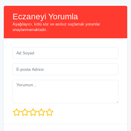
Eczaneyi Yorumla
Aşağılayıcı, kötü söz ve asılsız suçlamalı yorumlar
onaylanmamaktadır...