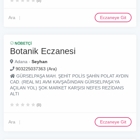
(0)
Ara
Eczaneye Git
NÖBETÇI
Botanik Eczanesi
Adana -
Seyhan
903225037363 (Ara)
GÜRSELPAŞA MAH. ŞEHİT POLİS ŞAHİN POLAT AYDIN
CAD. (REAL M1 AVM KAVŞAĞINDAN GÜRSELPAŞA'YA
AÇILAN YOL) ŞOK MARKET KARŞISI NEFES REZİDANS
ALTI
(0)
Ara
Eczaneye Git