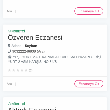
Ara
Eczaneye Git
NÖBETÇI
Özveren Eczanesi
Adana -
Seyhan
903222246838 (Ara)
YEŞİLYURT MAH. KARAAFAT CAD. SALI PAZARI GİRİŞİ
YURT 2 ASM KARŞISI NO:84/B
(0)
Ara
Eczaneye Git
NÖBETÇI