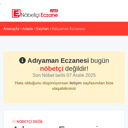
,
Anasayfa
Adana
Seyhan
Adıyaman Eczanesi
Adıyaman Eczanesi
bugün
nöbetçi
değildir!
Son Nöbet tarihi 07 Aralık 2025
Hata olduğunu düşünüyorsan
iletişim
sayfasından bize
ulaşabilirsiniz
NÖBETÇI DEĞIL