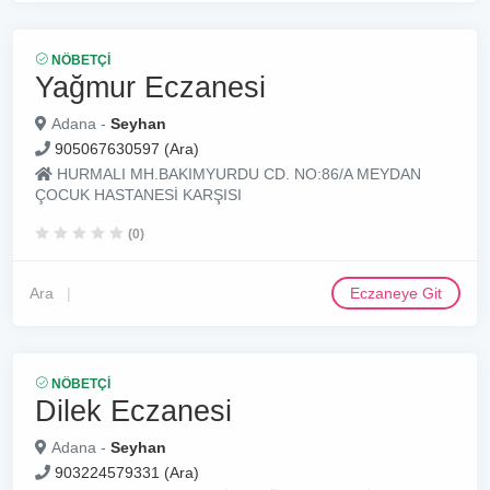
NÖBETÇI
Yağmur Eczanesi
Adana -
Seyhan
905067630597 (Ara)
HURMALI MH.BAKIMYURDU CD. NO:86/A MEYDAN
ÇOCUK HASTANESİ KARŞISI
(0)
Ara
Eczaneye Git
NÖBETÇI
Dilek Eczanesi
Adana -
Seyhan
903224579331 (Ara)