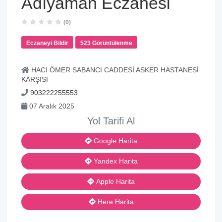
Adıyaman Eczanesi
(0)
Eczaneyi Bildir
523 Görüntülenme
HACI ÖMER SABANCI CADDESİ ASKER HASTANESİ
KARŞISI
903222255553
07 Aralık 2025
Yol Tarifi Al
Google Harita
Yandex Harita
Apple Harita
Here Harita